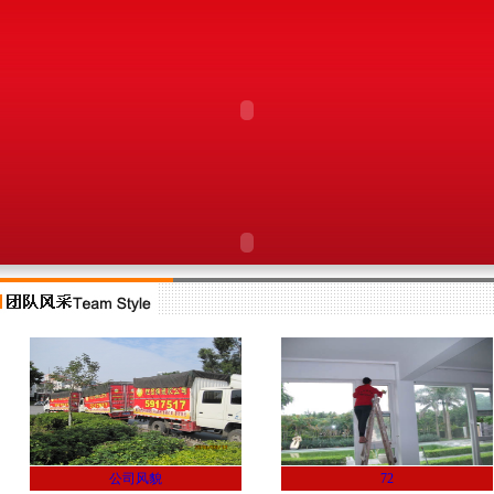
公司风貌
72