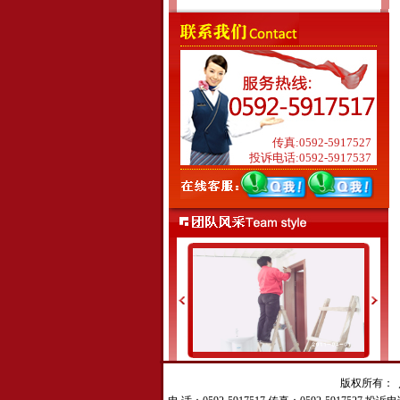
传真:0592-5917527
投诉电话:0592-5917537
版权所有：