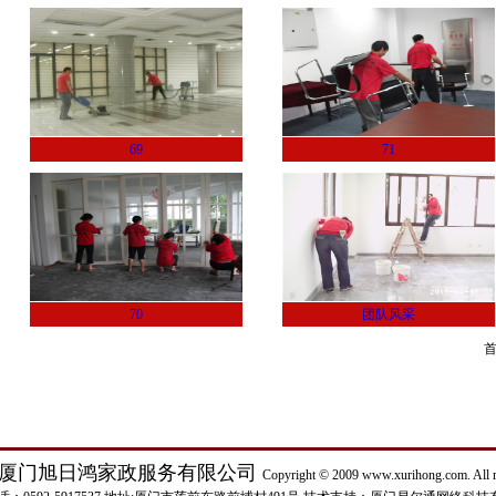
69
71
70
团队风采
厦门旭日鸿家政服务有限公司
Copyright © 2009 www.xurihong.com. All r