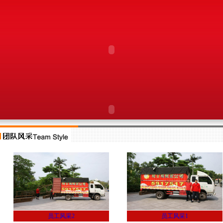
员工风采2
员工风采1